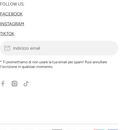
FOLLOW US:
FACEBOOK
INSTAGRAM
TIKTOK
Indirizzo email
* Ti promettiamo di non usare la tua email per spam! Puoi annullare
l'iscrizione in qualsiasi momento.
facebookcom/share/1EXFnxcsZo/?mibextid=wwXIfr
instagramcom/ranpollo?
tiktokcom/@ranpolloshop?_r=1&_t=ZN-
igsh=NXo3bHh1ZGthaXl0&utm_source=qr
94Gklfq2g2Y