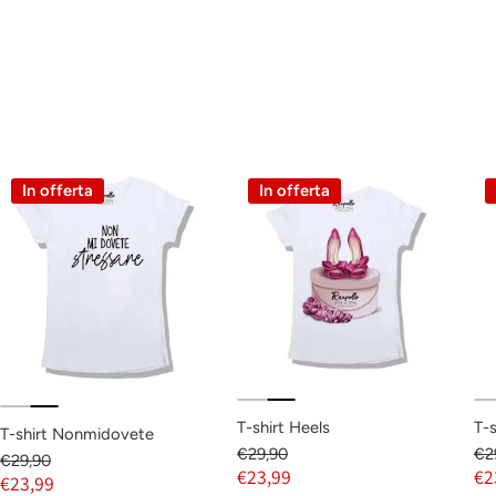
In offerta
In offerta
T-shirt Heels
T-s
T-shirt Nonmidovete
€29,90
€2
€29,90
€23,99
€2
€23,99