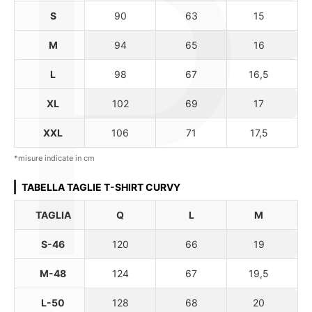
P
S
90
63
15
M
94
65
16
L
98
67
16,5
XL
102
69
17
XXL
106
71
17,5
*misure indicate in cm
TABELLA TAGLIE T-SHIRT CURVY
TAGLIA
Q
L
M
S-46
120
66
19
M-48
124
67
19,5
L-50
128
68
20