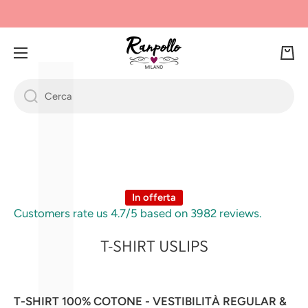
Γ
L
VAI DIRETTAMENTE AI CONTENUTI
Ca
rre
llo
Cerca
Passa alle informazioni sul prodotto
In offerta
Customers rate us 4.7/5 based on 3982 reviews.
T-SHIRT USLIPS
T-SHIRT 100% COTONE - VESTIBILITÀ REGULAR &