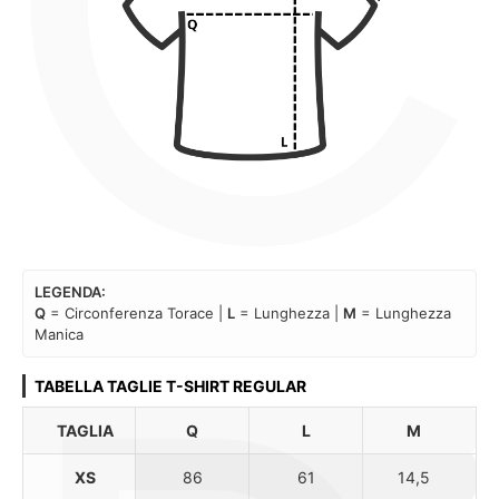
C
LEGENDA:
Q
= Circonferenza Torace |
L
= Lunghezza |
M
= Lunghezza
Manica
TABELLA TAGLIE T-SHIRT REGULAR
TAGLIA
Q
L
M
XS
86
61
14,5