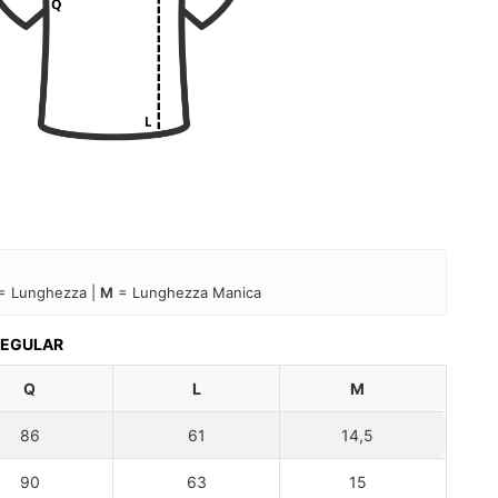
= Lunghezza |
M
= Lunghezza Manica
 REGULAR
Q
L
M
86
61
14,5
90
63
15