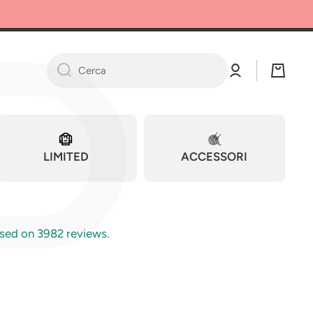
P
Ac
Ca
ce
rre
Cerca
di
llo
LIMITED
ACCESSORI
sed on 3982 reviews.