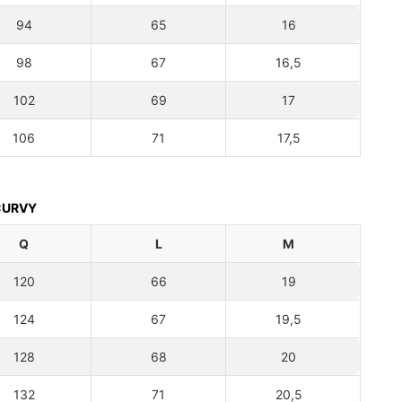
94
65
16
98
67
16,5
102
69
17
106
71
17,5
 CURVY
Q
L
M
120
66
19
124
67
19,5
128
68
20
132
71
20,5