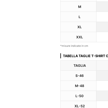
M
L
XL
XXL
*misure indicate in cm
TABELLA TAGLIE T-SHIRT
TAGLIA
S-46
M-48
L-50
XL-52