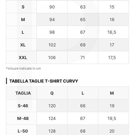
P
S
90
63
15
M
94
65
16
L
98
67
16,5
XL
102
69
17
XXL
106
71
17,5
*misure indicate in cm
TABELLA TAGLIE T-SHIRT CURVY
TAGLIA
Q
L
M
S-46
120
66
19
M-48
124
67
19,5
L-50
128
68
20