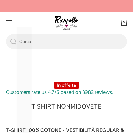
Γ
L
VAI DIRETTAMENTE AI CONTENUTI
Ca
rre
llo
Cerca
Passa alle informazioni sul prodotto
In offerta
Customers rate us 4.7/5 based on 3982 reviews.
T-SHIRT NONMIDOVETE
T-SHIRT 100% COTONE - VESTIBILITÀ REGULAR &