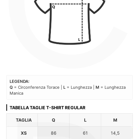
C
LEGENDA:
Q
= Circonferenza Torace |
L
= Lunghezza |
M
= Lunghezza
Manica
TABELLA TAGLIE T-SHIRT REGULAR
TAGLIA
Q
L
M
XS
86
61
14,5