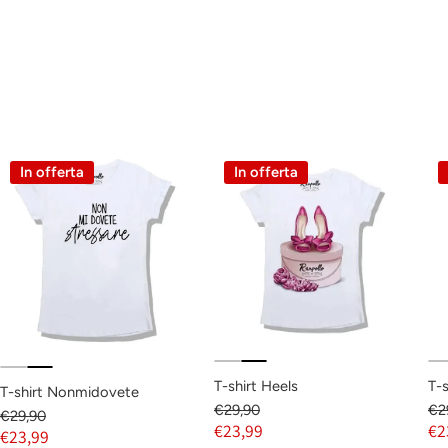
In offerta
In offerta
T-shirt Heels
T-s
T-shirt Nonmidovete
€29,90
€2
€29,90
€23,99
€2
€23,99