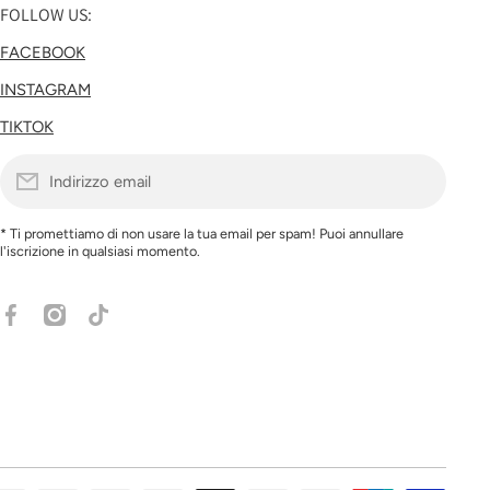
FOLLOW US:
FACEBOOK
INSTAGRAM
TIKTOK
Indirizzo email
* Ti promettiamo di non usare la tua email per spam! Puoi annullare
l'iscrizione in qualsiasi momento.
facebookcom/share/1EXFnxcsZo/?mibextid=wwXIfr
instagramcom/ranpollo?
tiktokcom/@ranpolloshop?_r=1&_t=ZN-
igsh=NXo3bHh1ZGthaXl0&utm_source=qr
94Gklfq2g2Y