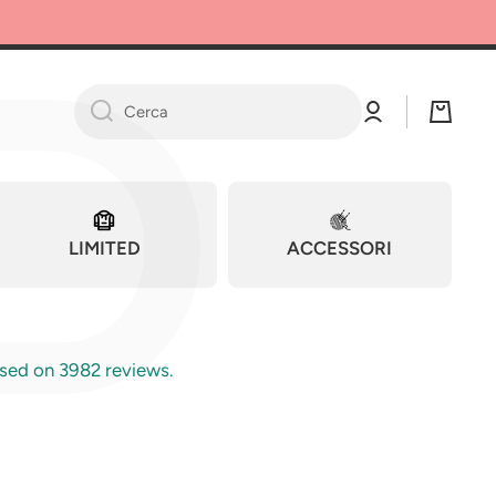
P
Ac
Ca
ce
rre
Cerca
di
llo
LIMITED
ACCESSORI
sed on 3982 reviews.