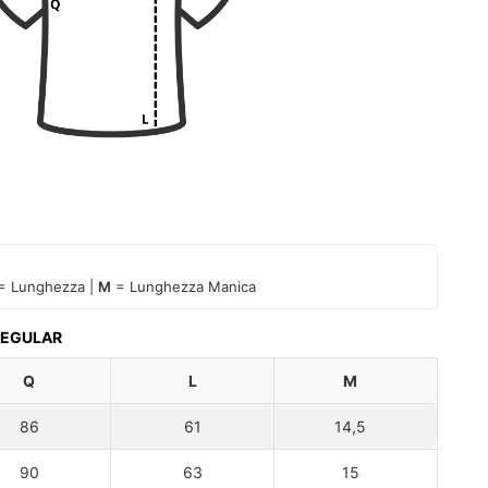
= Lunghezza |
M
= Lunghezza Manica
 REGULAR
Q
L
M
86
61
14,5
90
63
15