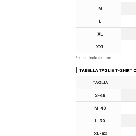
M
L
XL
XXL
*misure indicate in cm
TABELLA TAGLIE T-SHIRT
TAGLIA
S-46
M-48
L-50
XL-52