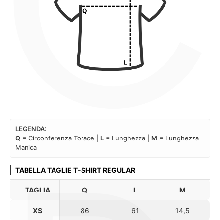
C
LEGENDA:
Q
= Circonferenza Torace |
L
= Lunghezza |
M
= Lunghezza
Manica
TABELLA TAGLIE T-SHIRT REGULAR
TAGLIA
Q
L
M
XS
86
61
14,5