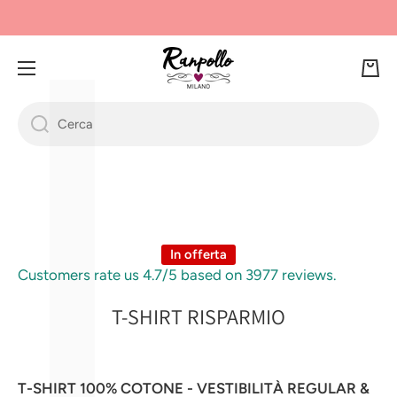
Γ
L
VAI DIRETTAMENTE AI CONTENUTI
Ca
rre
llo
Cerca
Passa alle informazioni sul prodotto
In offerta
Customers rate us 4.7/5 based on 3977 reviews.
T-SHIRT RISPARMIO
T-SHIRT 100% COTONE - VESTIBILITÀ REGULAR &