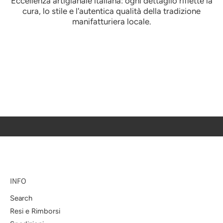
Eccellenza artigianale italiana: ogni dettaglio riflette la
cura, lo stile e l'autentica qualità della tradizione
manifatturiera locale.
INFO
Search
Resi e Rimborsi