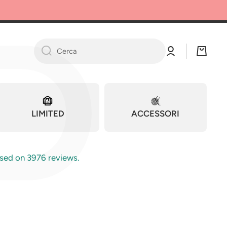
P
Ac
Ca
ce
rre
Cerca
di
llo
LIMITED
ACCESSORI
sed on 3976 reviews.