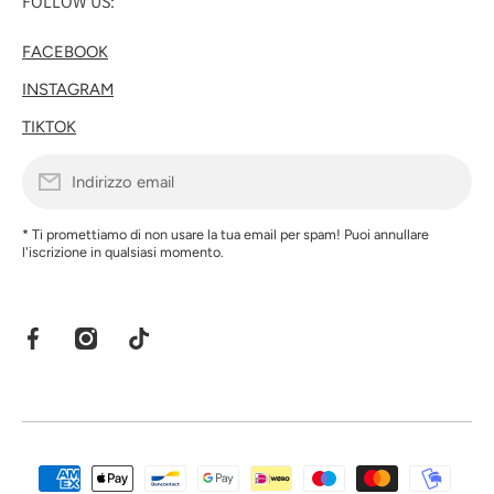
FOLLOW US:
FACEBOOK
INSTAGRAM
TIKTOK
Indirizzo email
* Ti promettiamo di non usare la tua email per spam! Puoi annullare
l'iscrizione in qualsiasi momento.
facebookcom/share/1EXFnxcsZo/?mibextid=wwXIfr
instagramcom/ranpollo?
tiktokcom/@ranpolloshop?_r=1&_t=ZN-
igsh=NXo3bHh1ZGthaXl0&utm_source=qr
94Gklfq2g2Y
Metodi di pagamento