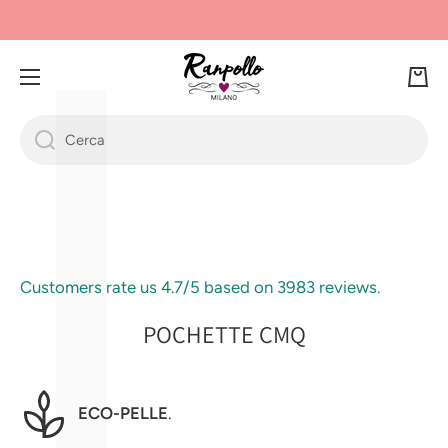
Γ
L
VAI DIRETTAMENTE AI CONTENUTI
Ca
rre
llo
Cerca
Passa alle informazioni sul prodotto
Customers rate us 4.7/5 based on 3983 reviews.
POCHETTE CMQ
ECO-PELLE
.