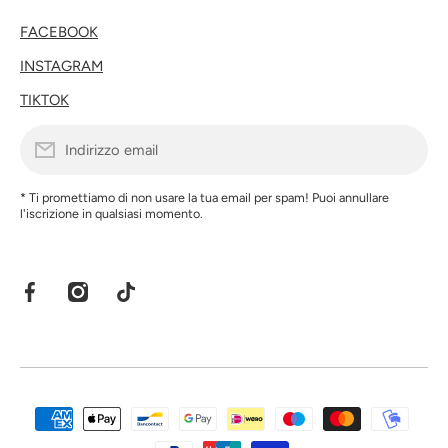
FACEBOOK
INSTAGRAM
TIKTOK
Indirizzo email
* Ti promettiamo di non usare la tua email per spam! Puoi annullare
l'iscrizione in qualsiasi momento.
facebookcom/share/1EXFnxcsZo/?mibextid=wwXIfr
instagramcom/ranpollo?
tiktokcom/@ranpolloshop?_r=1&_t=ZN-
igsh=NXo3bHh1ZGthaXl0&utm_source=qr
94Gklfq2g2Y
Metodi di pagamento