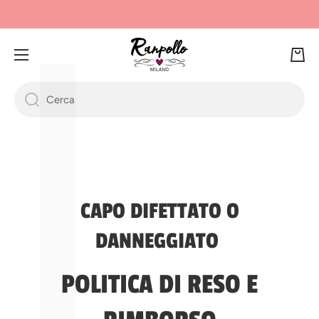
Γ
L
VAI DIRETTAMENTE AI CONTENUTI
Ca
rre
llo
Cerca
CAPO DIFETTATO O
DANNEGGIATO
POLITICA DI RESO E